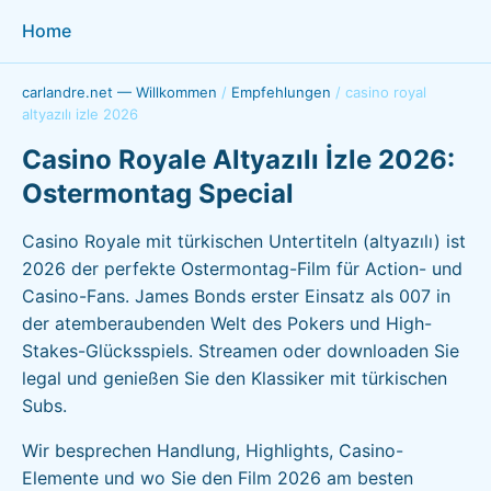
Home
carlandre.net — Willkommen
/
Empfehlungen
/
casino royal
altyazılı izle 2026
Casino Royale Altyazılı İzle 2026:
Ostermontag Special
Casino Royale mit türkischen Untertiteln (altyazılı) ist
2026 der perfekte Ostermontag-Film für Action- und
Casino-Fans. James Bonds erster Einsatz als 007 in
der atemberaubenden Welt des Pokers und High-
Stakes-Glücksspiels. Streamen oder downloaden Sie
legal und genießen Sie den Klassiker mit türkischen
Subs.
Wir besprechen Handlung, Highlights, Casino-
Elemente und wo Sie den Film 2026 am besten