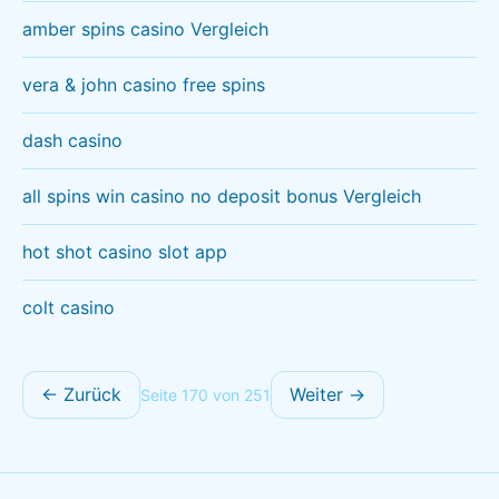
amber spins casino Vergleich
vera & john casino free spins
dash casino
all spins win casino no deposit bonus Vergleich
hot shot casino slot app
colt casino
← Zurück
Weiter →
Seite 170 von 251