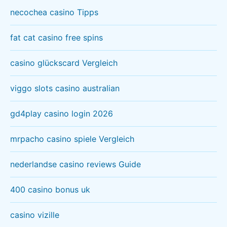
necochea casino Tipps
fat cat casino free spins
casino glückscard Vergleich
viggo slots casino australian
gd4play casino login 2026
mrpacho casino spiele Vergleich
nederlandse casino reviews Guide
400 casino bonus uk
casino vizille