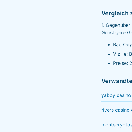
Vergleich 
1. Gegenüber 
Günstigere Ge
Bad Oey
Vizille:
Preise: 
Verwandt
yabby casino 
rivers casino
montecryptos