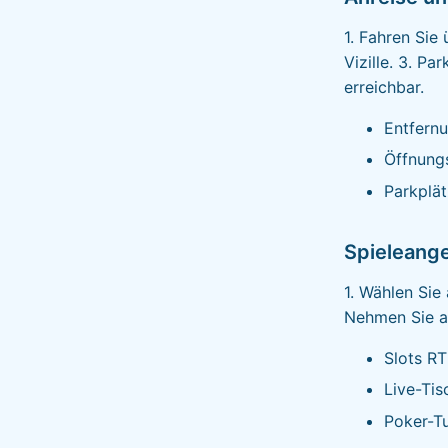
1. Fahren Sie
Vizille. 3. P
erreichbar.
Entfern
Öffnungs
Parkplät
Spieleange
1. Wählen Sie
Nehmen Sie an
Slots R
Live-Tis
Poker-Tu