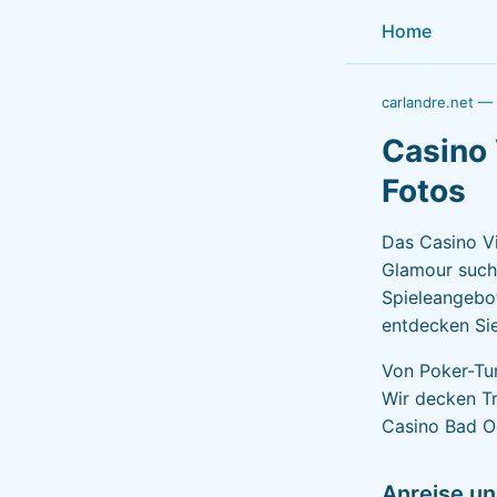
Home
carlandre.net —
Casino 
Fotos
Das Casino Viz
Glamour suche
Spieleangebot
entdecken Sie
Von Poker-Tur
Wir decken Tr
Casino Bad O
Anreise un