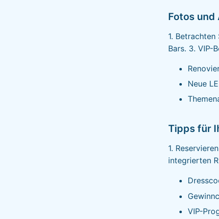
Fotos und
1. Betrachten
Bars. 3. VIP-
Renovier
Neue LE
Themena
Tipps für 
1. Reserviere
integrierten 
Dressco
Gewinnch
VIP-Pro