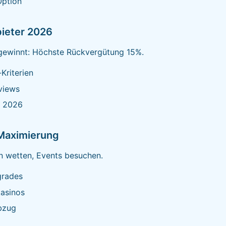
Option
ieter 2026
gewinnt: Höchste Rückvergütung 15%.
Kriterien
views
 2026
 Maximierung
 wetten, Events besuchen.
grades
kasinos
bzug