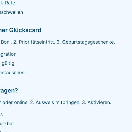
k-Rate
sschwellen
iner Glückscard
 Boni. 2. Prioritätseintritt. 3. Geburtstagsgeschenke.
gration
 gültig
eintauschen
ragen?
 oder online. 2. Ausweis mitbringen. 3. Aktivieren.
os
utzbar