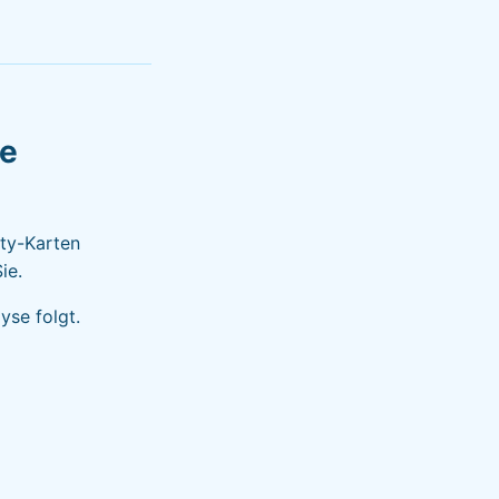
te
ty-Karten
ie.
yse folgt.