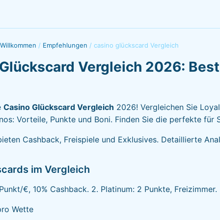
 Willkommen
/
Empfehlungen
/
casino glückscard Vergleich
Glückscard Vergleich 2026: Bes
e
Casino Glückscard Vergleich
2026! Vergleichen Sie Loyal
os: Vorteile, Punkte und Boni. Finden Sie die perfekte für S
ieten Cashback, Freispiele und Exklusives. Detaillierte Anal
cards im Vergleich
1 Punkt/€, 10% Cashback. 2. Platinum: 2 Punkte, Freizimmer.
pro Wette