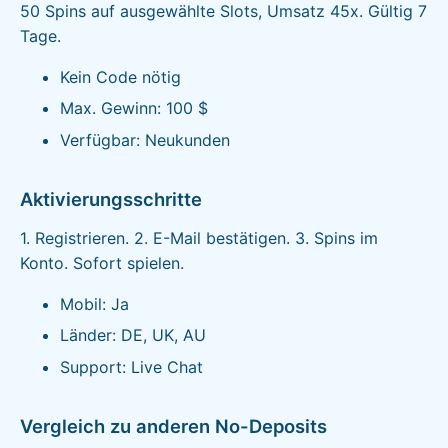
50 Spins auf ausgewählte Slots, Umsatz 45x. Gültig 7
Tage.
Kein Code nötig
Max. Gewinn: 100 $
Verfügbar: Neukunden
Aktivierungsschritte
1. Registrieren. 2. E-Mail bestätigen. 3. Spins im
Konto. Sofort spielen.
Mobil: Ja
Länder: DE, UK, AU
Support: Live Chat
Vergleich zu anderen No-Deposits