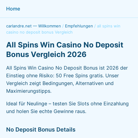
Home
carlandre.net — Willkommen
/
Empfehlungen
/
all spins win
casino no deposit bonus Vergleich
All Spins Win Casino No Deposit
Bonus Vergleich 2026
All Spins Win Casino No Deposit Bonus ist 2026 der
Einstieg ohne Risiko: 50 Free Spins gratis. Unser
Vergleich zeigt Bedingungen, Alternativen und
Maximierungstipps.
Ideal für Neulinge – testen Sie Slots ohne Einzahlung
und holen Sie echte Gewinne raus.
No Deposit Bonus Details