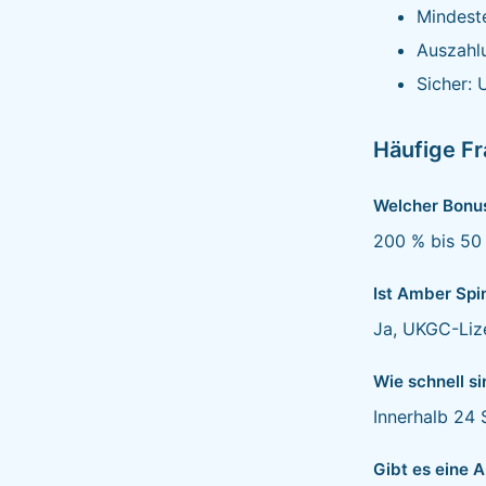
Mindeste
Auszahlu
Sicher: 
Häufige F
Welcher Bonus
200 % bis 50 
Ist Amber Spi
Ja, UKGC-Lize
Wie schnell s
Innerhalb 24 
Gibt es eine 