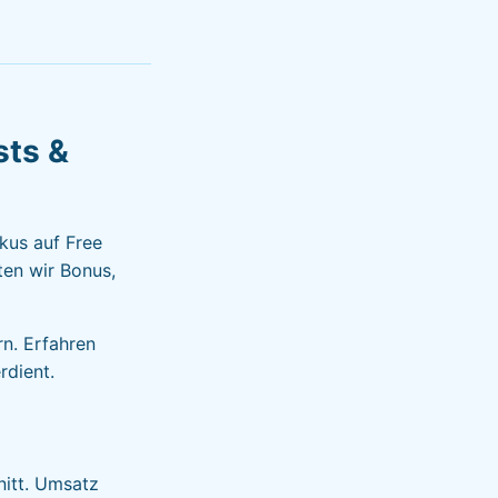
sts &
kus auf Free
ten wir Bonus,
rn. Erfahren
rdient.
nitt. Umsatz