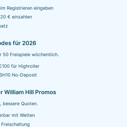
im Registrieren eingeben
 20 € einzahlen
satz
odes für 2026
50 Freispiele wöchentlich.
100 für Highroller
SH10 No-Deposit
r William Hill Promos
, bessere Quoten.
erbar mit Wetten
 Freischaltung