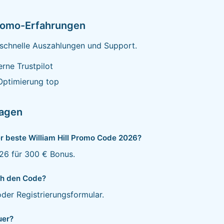
romo-Erfahrungen
 schnelle Auszahlungen und Support.
erne Trustpilot
Optimierung top
ragen
er beste William Hill Promo Code 2026?
 für 300 € Bonus.
ch den Code?
oder Registrierungsformular.
uer?