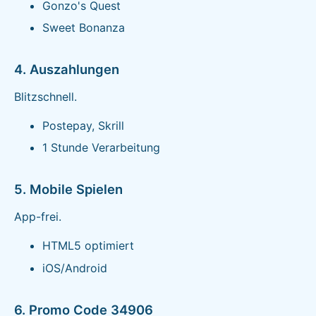
Gonzo's Quest
Sweet Bonanza
4. Auszahlungen
Blitzschnell.
Postepay, Skrill
1 Stunde Verarbeitung
5. Mobile Spielen
App-frei.
HTML5 optimiert
iOS/Android
6. Promo Code 34906