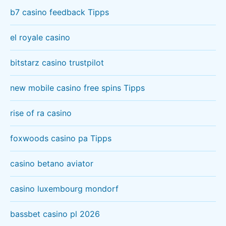
b7 casino feedback Tipps
el royale casino
bitstarz casino trustpilot
new mobile casino free spins Tipps
rise of ra casino
foxwoods casino pa Tipps
casino betano aviator
casino luxembourg mondorf
bassbet casino pl 2026