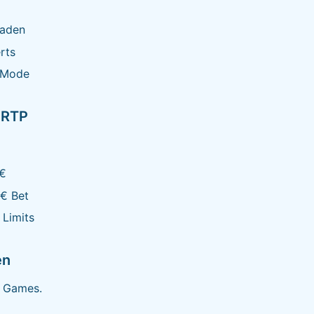
laden
rts
t Mode
 RTP
0€
€ Bet
 Limits
en
 Games.