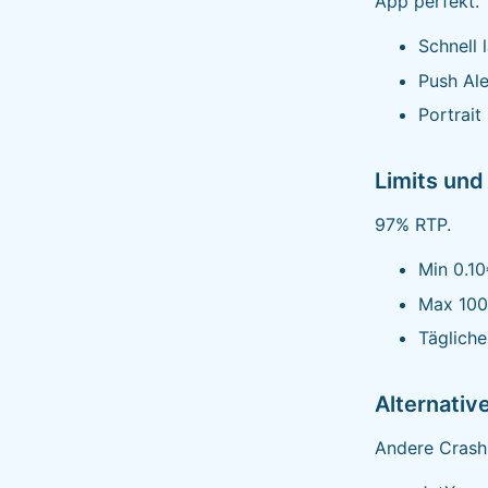
App perfekt.
Schnell 
Push Ale
Portrai
Limits und
97% RTP.
Min 0.1
Max 100
Tägliche
Alternativ
Andere Crash