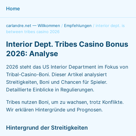
Home
carlandre.net — Willkommen
/
Empfehlungen
/
interior dept. is
between tribes casino 2026
Interior Dept. Tribes Casino Bonus
2026: Analyse
2026 steht das US Interior Department im Fokus von
Tribal-Casino-Boni. Dieser Artikel analysiert
Streitigkeiten, Boni und Chancen für Spieler.
Detaillierte Einblicke in Regulierungen.
Tribes nutzen Boni, um zu wachsen, trotz Konflikte.
Wir erklären Hintergründe und Prognosen.
Hintergrund der Streitigkeiten