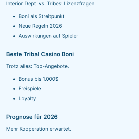
Interior Dept. vs. Tribes: Lizenzfragen.
Boni als Streitpunkt
Neue Regeln 2026
Auswirkungen auf Spieler
Beste Tribal Casino Boni
Trotz alles: Top-Angebote.
Bonus bis 1.000$
Freispiele
Loyalty
Prognose für 2026
Mehr Kooperation erwartet.