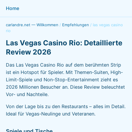
Home
carlandre.net — Willkommen
/
Empfehlungen
/
las vegas casino
rio
Las Vegas Casino Rio: Detaillierte
Review 2026
Das Las Vegas Casino Rio auf dem berühmten Strip
ist ein Hotspot für Spieler. Mit Themen-Suiten, High-
Limit-Spiele und Non-Stop-Entertainment zieht es
2026 Millionen Besucher an. Diese Review beleuchtet
Vor- und Nachteile.
Von der Lage bis zu den Restaurants – alles im Detail.
Ideal für Vegas-Neulinge und Veteranen.
Spiele und Tische