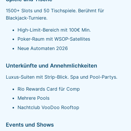
1500+ Slots und 50 Tischspiele. Berühmt für
Blackjack-Turniere.
High-Limit-Bereich mit 100€ Min.
Poker-Raum mit WSOP-Satellites
Neue Automaten 2026
Unterkünfte und Annehmlichkeiten
Luxus-Suiten mit Strip-Blick. Spa und Pool-Partys.
Rio Rewards Card für Comp
Mehrere Pools
Nachtclub VooDoo Rooftop
Events und Shows