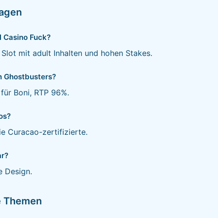
ragen
l Casino Fuck?
Slot mit adult Inhalten und hohen Stakes.
n Ghostbusters?
für Boni, RTP 96%.
os?
ie Curacao-zertifizierte.
ar?
e Design.
e Themen