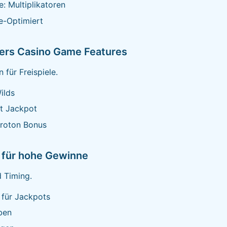
e: Multiplikatoren
e-Optimiert
ers Casino Game Features
 für Freispiele.
ilds
ft Jackpot
Proton Bonus
 für hohe Gewinne
d Timing.
 für Jackpots
ben