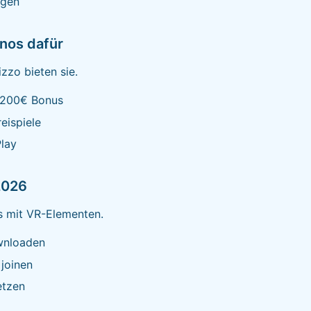
agen
nos dafür
zzo bieten sie.
 200€ Bonus
reispiele
lay
2026
 mit VR-Elementen.
wnloaden
 joinen
etzen