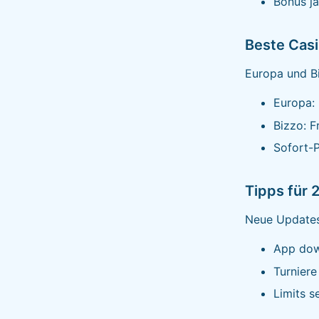
Bonus j
Beste Casi
Europa und Bi
Europa:
Bizzo: F
Sofort-P
Tipps für 
Neue Updates
App do
Turniere
Limits s