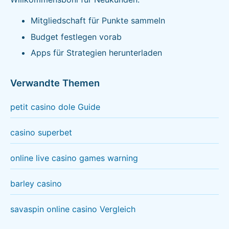
Mitgliedschaft für Punkte sammeln
Budget festlegen vorab
Apps für Strategien herunterladen
Verwandte Themen
petit casino dole Guide
casino superbet
online live casino games warning
barley casino
savaspin online casino Vergleich