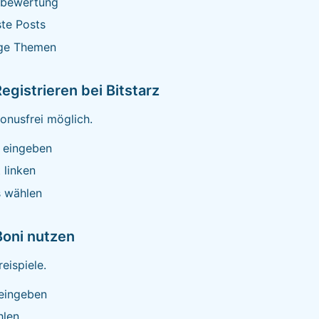
nebewertung
te Posts
ige Themen
Registrieren bei Bitstarz
onusfrei möglich.
l eingeben
t linken
s wählen
 Boni nutzen
eispiele.
 eingeben
hlen