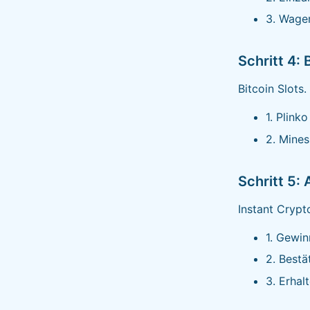
3. Wage
Schritt 4: 
Bitcoin Slots.
1. Plinko
2. Mines
Schritt 5:
Instant Crypt
1. Gewin
2. Bestä
3. Erhal