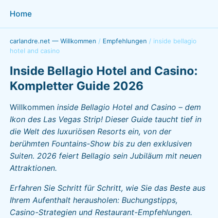
Home
carlandre.net — Willkommen
/
Empfehlungen
/
inside bellagio
hotel and casino
Inside Bellagio Hotel and Casino:
Kompletter Guide 2026
Willkommen
inside Bellagio Hotel and Casino – dem
Ikon des Las Vegas Strip! Dieser Guide taucht tief in
die Welt des luxuriösen Resorts ein, von der
berühmten Fountains-Show bis zu den exklusiven
Suiten. 2026 feiert Bellagio sein Jubiläum mit neuen
Attraktionen.
Erfahren Sie Schritt für Schritt, wie Sie das Beste aus
Ihrem Aufenthalt herausholen: Buchungstipps,
Casino-Strategien und Restaurant-Empfehlungen.