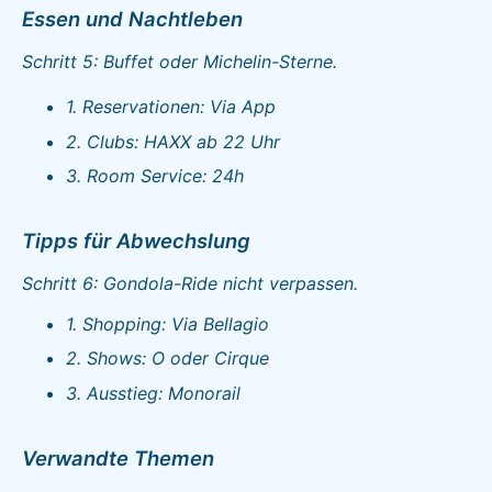
Essen und Nachtleben
Schritt 5: Buffet oder Michelin-Sterne.
1. Reservationen: Via App
2. Clubs: HAXX ab 22 Uhr
3. Room Service: 24h
Tipps für Abwechslung
Schritt 6: Gondola-Ride nicht verpassen.
1. Shopping: Via Bellagio
2. Shows: O oder Cirque
3. Ausstieg: Monorail
Verwandte Themen