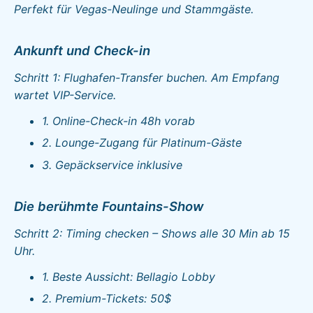
Perfekt für Vegas-Neulinge und Stammgäste.
Ankunft und Check-in
Schritt 1: Flughafen-Transfer buchen. Am Empfang
wartet VIP-Service.
1. Online-Check-in 48h vorab
2. Lounge-Zugang für Platinum-Gäste
3. Gepäckservice inklusive
Die berühmte Fountains-Show
Schritt 2: Timing checken – Shows alle 30 Min ab 15
Uhr.
1. Beste Aussicht: Bellagio Lobby
2. Premium-Tickets: 50$