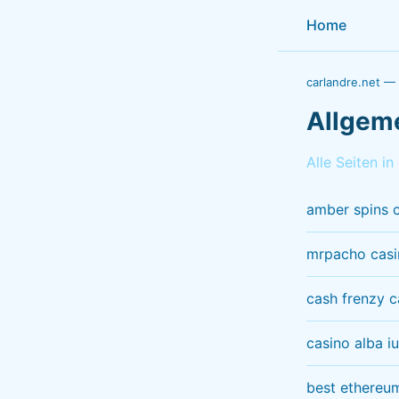
Home
carlandre.net —
Allgem
Alle Seiten in
amber spins 
mrpacho casi
cash frenzy c
casino alba iu
best ethereum