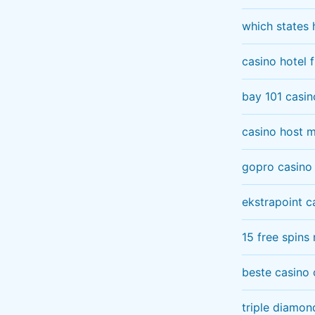
which states
casino hotel 
bay 101 casi
casino host 
gopro casino
ekstrapoint c
15 free spins
beste casino 
triple diamon