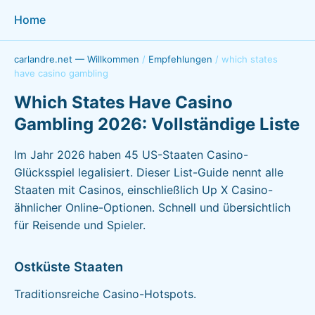
Home
carlandre.net — Willkommen
/
Empfehlungen
/
which states
have casino gambling
Which States Have Casino
Gambling 2026: Vollständige Liste
Im Jahr 2026 haben 45 US-Staaten Casino-
Glücksspiel legalisiert. Dieser List-Guide nennt alle
Staaten mit Casinos, einschließlich Up X Casino-
ähnlicher Online-Optionen. Schnell und übersichtlich
für Reisende und Spieler.
Ostküste Staaten
Traditionsreiche Casino-Hotspots.