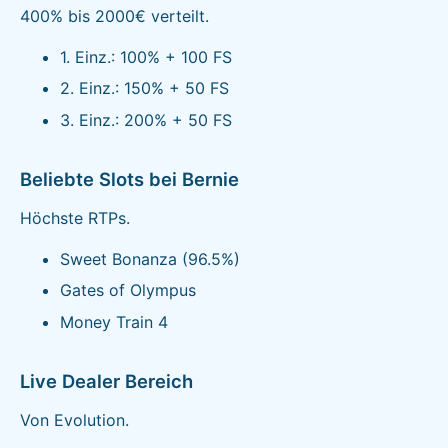
400% bis 2000€ verteilt.
1. Einz.: 100% + 100 FS
2. Einz.: 150% + 50 FS
3. Einz.: 200% + 50 FS
Beliebte Slots bei Bernie
Höchste RTPs.
Sweet Bonanza (96.5%)
Gates of Olympus
Money Train 4
Live Dealer Bereich
Von Evolution.