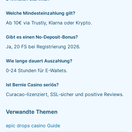
Welche Mindesteinzahlung gilt?
Ab 10€ via Trustly, Klarna oder Krypto.
Gibt es einen No-Deposit-Bonus?
Ja, 20 FS bei Registrierung 2026.
Wie lange dauert Auszahlung?
0-24 Stunden für E-Wallets.
Ist Bernie Casino seriös?
Curacao-lizenziert, SSL-sicher und positive Reviews.
Verwandte Themen
epic drops casino Guide