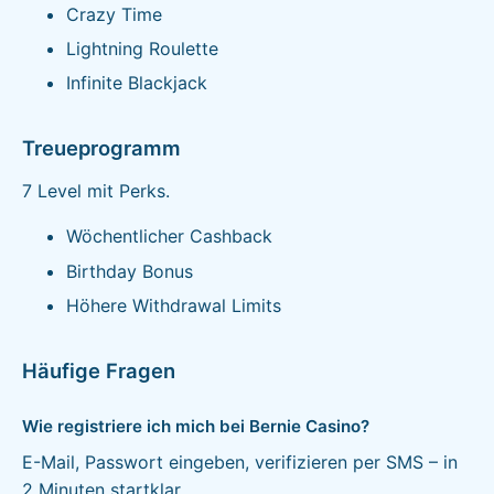
Crazy Time
Lightning Roulette
Infinite Blackjack
Treueprogramm
7 Level mit Perks.
Wöchentlicher Cashback
Birthday Bonus
Höhere Withdrawal Limits
Häufige Fragen
Wie registriere ich mich bei Bernie Casino?
E-Mail, Passwort eingeben, verifizieren per SMS – in
2 Minuten startklar.