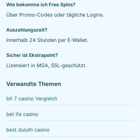
Wie bekomme ich Free Spins?
Über Promo-Codes oder tägliche Logins.
Auszahlungszeit?
Innerhalb 24 Stunden per E-Wallet.
Sicher ist Ekstrapoint?
Lizensiert in MGA, SSL-geschützt.
Verwandte Themen
bit 7 casino Vergleich
bet ifa casino
best duluth casino