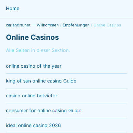
Home
carlandre.net — Willkommen
/
Empfehlungen
/
Online Casinos
Online Casinos
Alle Seiten in dieser Sektion.
online casino of the year
king of sun online casino Guide
casino online betvictor
consumer for online casino Guide
ideal online casino 2026