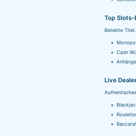
Top Slots
Beliebte Titel.
Monopol
Cash Wi
Anhänge
Live Deale
Authentisches
Blackjac
Roulette
Baccara