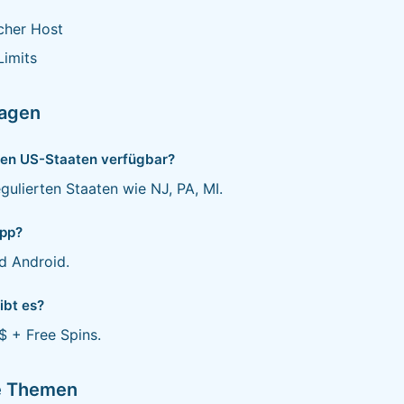
cher Host
Limits
ragen
allen US-Staaten verfügbar?
egulierten Staaten wie NJ, PA, MI.
App?
nd Android.
ibt es?
 + Free Spins.
e Themen