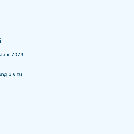
6
m Jahr 2026
ung bis zu