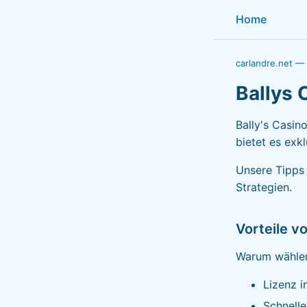
Home
carlandre.net —
Ballys 
Bally's Casin
bietet es exkl
Unsere Tipps 
Strategien.
Vorteile v
Warum wählen
Lizenz i
Schnell