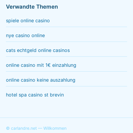
Verwandte Themen
spiele online casino
nye casino online
cats echtgeld online casinos
online casino mit 1€ einzahlung
online casino keine auszahlung
hotel spa casino st brevin
© carlandre.net — Willkommen