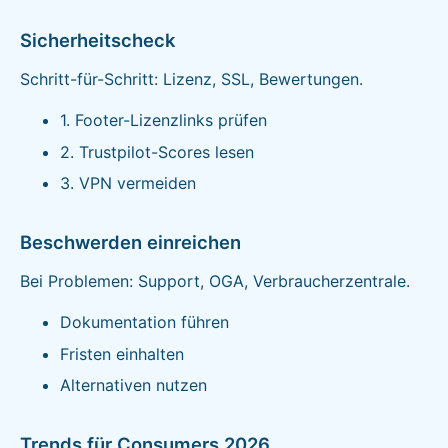
Sicherheitscheck
Schritt-für-Schritt: Lizenz, SSL, Bewertungen.
1. Footer-Lizenzlinks prüfen
2. Trustpilot-Scores lesen
3. VPN vermeiden
Beschwerden einreichen
Bei Problemen: Support, OGA, Verbraucherzentrale.
Dokumentation führen
Fristen einhalten
Alternativen nutzen
Trends für Consumers 2026