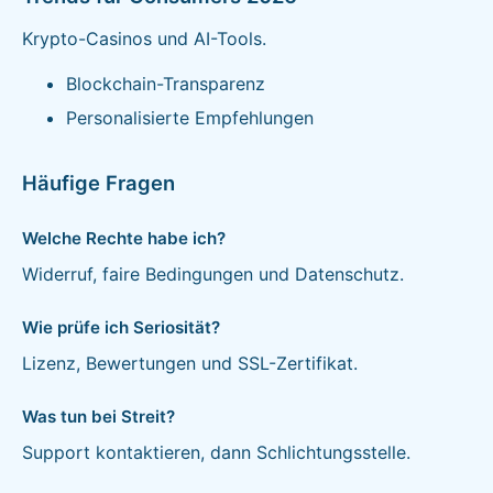
Krypto-Casinos und AI-Tools.
Blockchain-Transparenz
Personalisierte Empfehlungen
Häufige Fragen
Welche Rechte habe ich?
Widerruf, faire Bedingungen und Datenschutz.
Wie prüfe ich Seriosität?
Lizenz, Bewertungen und SSL-Zertifikat.
Was tun bei Streit?
Support kontaktieren, dann Schlichtungsstelle.