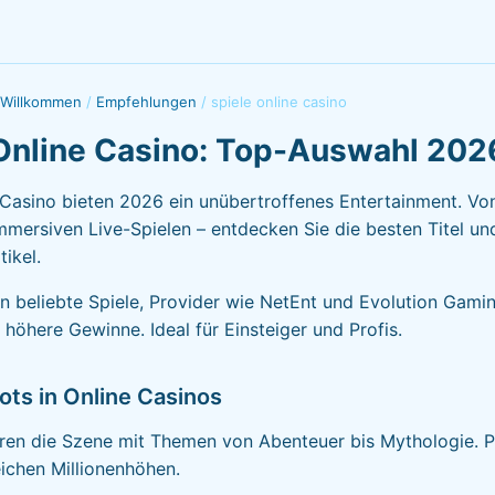
 Willkommen
/
Empfehlungen
/
spiele online casino
Online Casino: Top-Auswahl 202
 Casino bieten 2026 ein unübertroffenes Entertainment. Vo
immersiven Live-Spielen – entdecken Sie die besten Titel un
ikel.
n beliebte Spiele, Provider wie NetEnt und Evolution Gami
 höhere Gewinne. Ideal für Einsteiger und Profis.
lots in Online Casinos
ren die Szene mit Themen von Abenteuer bis Mythologie. P
ichen Millionenhöhen.