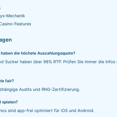
s
ys-Mechanik
Casino-Features
ragen
 haben die höchste Auszahlungsquote?
od Sucker haben über 98% RTP. Prüfen Sie immer die Infos
le fair?
bhängige Audits und RNG-Zertifizierung.
l spielen?
nos sind app-frei optimiert für iOS und Android.