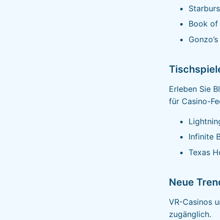
Starburs
Book of 
Gonzo’s
Tischspiel
Erleben Sie B
für Casino-Fe
Lightnin
Infinite 
Texas H
Neue Tren
VR-Casinos u
zugänglich.