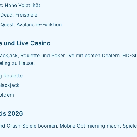
t: Hohe Volatilität
Dead: Freispiele
 Quest: Avalanche-Funktion
e und Live Casino
lackjack, Roulette und Poker live mit echten Dealern. HD-
eling zu Hause.
g Roulette
Blackjack
old’em
ds 2026
nd Crash-Spiele boomen. Mobile Optimierung macht Spiele 