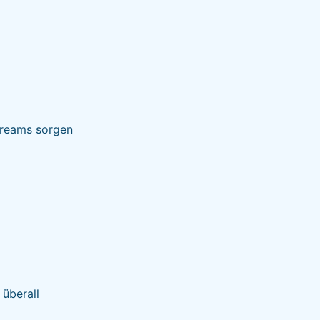
Streams sorgen
überall