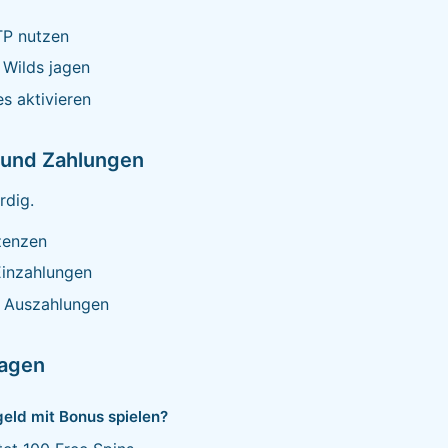
TP nutzen
 Wilds jagen
s aktivieren
 und Zahlungen
rdig.
zenzen
Einzahlungen
e Auszahlungen
ragen
eld mit Bonus spielen?