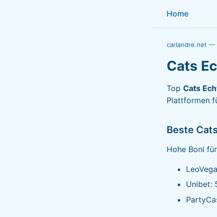
Home
carlandre.net —
Cats Ec
Top
Cats Ech
Plattformen f
Beste Cats
Hohe Boni für
LeoVega
Unibet:
PartyCa