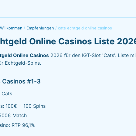
 Willkommen
/
Empfehlungen
/
cats echtgeld online casinos
htgeld Online Casinos Liste 202
tgeld Online Casinos
2026 für den IGT-Slot 'Cats'. Liste m
ür Echtgeld-Spins.
 Casinos #1-3
 Cats.
s: 100€ + 100 Spins
 500€ Match
sino: RTP 96,1%