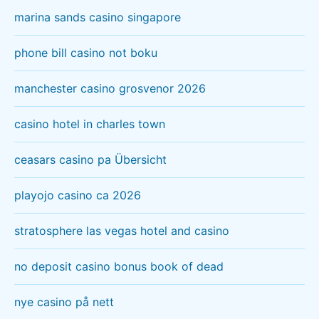
marina sands casino singapore
phone bill casino not boku
manchester casino grosvenor 2026
casino hotel in charles town
ceasars casino pa Übersicht
playojo casino ca 2026
stratosphere las vegas hotel and casino
no deposit casino bonus book of dead
nye casino på nett