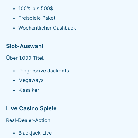
100% bis 500$
Freispiele Paket
Wöchentlicher Cashback
Slot-Auswahl
Über 1.000 Titel.
Progressive Jackpots
Megaways
Klassiker
Live Casino Spiele
Real-Dealer-Action.
Blackjack Live