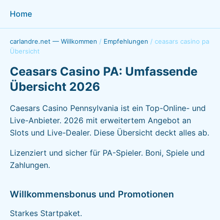
Home
carlandre.net — Willkommen
/
Empfehlungen
/
ceasars casino pa
Übersicht
Ceasars Casino PA: Umfassende
Übersicht 2026
Caesars Casino Pennsylvania ist ein Top-Online- und
Live-Anbieter. 2026 mit erweitertem Angebot an
Slots und Live-Dealer. Diese Übersicht deckt alles ab.
Lizenziert und sicher für PA-Spieler. Boni, Spiele und
Zahlungen.
Willkommensbonus und Promotionen
Starkes Startpaket.