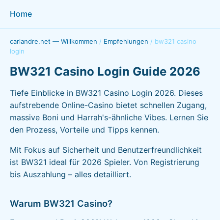
Home
carlandre.net — Willkommen
/
Empfehlungen
/
bw321 casino
login
BW321 Casino Login Guide 2026
Tiefe Einblicke in BW321 Casino Login 2026. Dieses
aufstrebende Online-Casino bietet schnellen Zugang,
massive Boni und Harrah's-ähnliche Vibes. Lernen Sie
den Prozess, Vorteile und Tipps kennen.
Mit Fokus auf Sicherheit und Benutzerfreundlichkeit
ist BW321 ideal für 2026 Spieler. Von Registrierung
bis Auszahlung – alles detailliert.
Warum BW321 Casino?