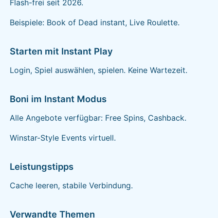
Flash-frei seit 2026.
Beispiele: Book of Dead instant, Live Roulette.
Starten mit Instant Play
Login, Spiel auswählen, spielen. Keine Wartezeit.
Boni im Instant Modus
Alle Angebote verfügbar: Free Spins, Cashback.
Winstar-Style Events virtuell.
Leistungstipps
Cache leeren, stabile Verbindung.
Verwandte Themen