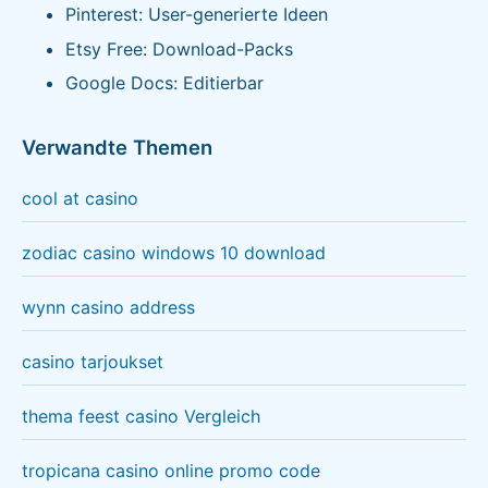
Pinterest: User-generierte Ideen
Etsy Free: Download-Packs
Google Docs: Editierbar
Verwandte Themen
cool at casino
zodiac casino windows 10 download
wynn casino address
casino tarjoukset
thema feest casino Vergleich
tropicana casino online promo code