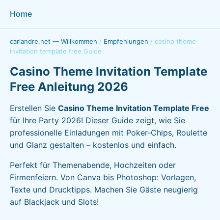
Home
carlandre.net — Willkommen
/
Empfehlungen
/
casino theme
invitation template free Guide
Casino Theme Invitation Template
Free Anleitung 2026
Erstellen Sie
Casino Theme Invitation Template Free
für Ihre Party 2026! Dieser Guide zeigt, wie Sie
professionelle Einladungen mit Poker-Chips, Roulette
und Glanz gestalten – kostenlos und einfach.
Perfekt für Themenabende, Hochzeiten oder
Firmenfeiern. Von Canva bis Photoshop: Vorlagen,
Texte und Drucktipps. Machen Sie Gäste neugierig
auf Blackjack und Slots!