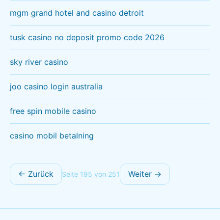
mgm grand hotel and casino detroit
tusk casino no deposit promo code 2026
sky river casino
joo casino login australia
free spin mobile casino
casino mobil betalning
← Zurück
Weiter →
Seite 195 von 251