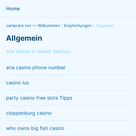
Home
carlandre.net — Willkommen
/
Empfehlungen
/
Allgemein
Allgemein
Alle Seiten in dieser Sektion.
aria casino phone number
casino lus
party casino free slots Tipps
cloppenburg casino
who owns big fish casino