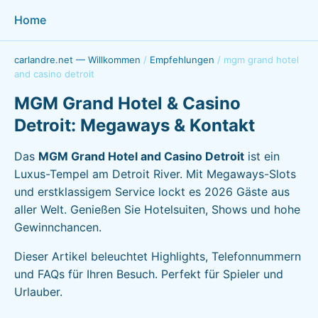
Home
carlandre.net — Willkommen
/
Empfehlungen
/
mgm grand hotel
and casino detroit
MGM Grand Hotel & Casino
Detroit: Megaways & Kontakt
Das
MGM Grand Hotel and Casino Detroit
ist ein
Luxus-Tempel am Detroit River. Mit Megaways-Slots
und erstklassigem Service lockt es 2026 Gäste aus
aller Welt. Genießen Sie Hotelsuiten, Shows und hohe
Gewinnchancen.
Dieser Artikel beleuchtet Highlights, Telefonnummern
und FAQs für Ihren Besuch. Perfekt für Spieler und
Urlauber.