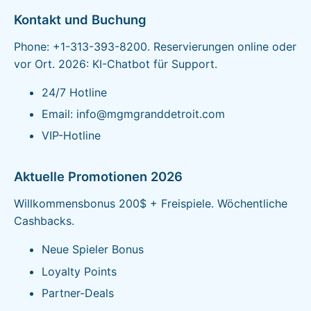
Kontakt und Buchung
Phone: +1-313-393-8200. Reservierungen online oder
vor Ort. 2026: KI-Chatbot für Support.
24/7 Hotline
Email:
info@mgmgranddetroit.com
VIP-Hotline
Aktuelle Promotionen 2026
Willkommensbonus 200$ + Freispiele. Wöchentliche
Cashbacks.
Neue Spieler Bonus
Loyalty Points
Partner-Deals