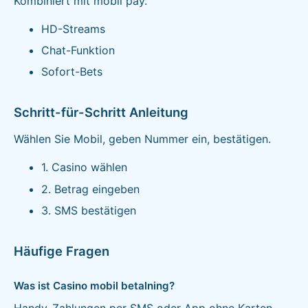
Kombiniert mit mobil pay.
HD-Streams
Chat-Funktion
Sofort-Bets
Schritt-für-Schritt Anleitung
Wählen Sie Mobil, geben Nummer ein, bestätigen.
1. Casino wählen
2. Betrag eingeben
3. SMS bestätigen
Häufige Fragen
Was ist Casino mobil betalning?