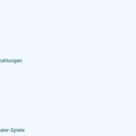
szahlungen
aler-Spiele