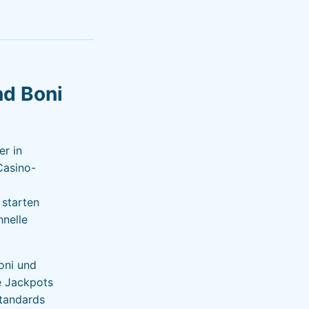
nd Boni
er in
Casino-
 starten
hnelle
oni und
e Jackpots
standards