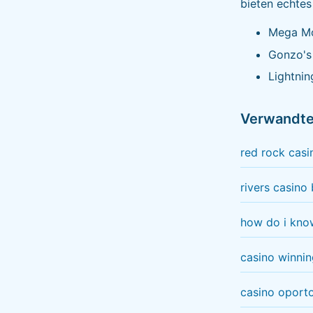
bieten echtes
Mega Mo
Gonzo's
Lightnin
Verwandt
red rock casi
rivers casino 
how do i know 
casino winnin
casino oport