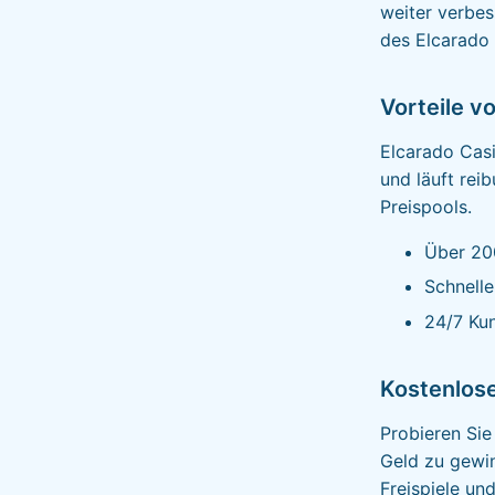
weiter verbes
des Elcarado 
Vorteile v
Elcarado Casi
und läuft rei
Preispools.
Über 20
Schnelle
24/7 Ku
Kostenlose
Probieren Sie
Geld zu gewi
Freispiele un