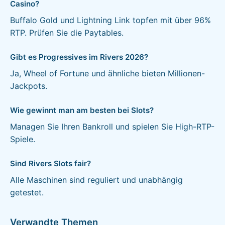
Casino?
Buffalo Gold und Lightning Link topfen mit über 96%
RTP. Prüfen Sie die Paytables.
Gibt es Progressives im Rivers 2026?
Ja, Wheel of Fortune und ähnliche bieten Millionen-
Jackpots.
Wie gewinnt man am besten bei Slots?
Managen Sie Ihren Bankroll und spielen Sie High-RTP-
Spiele.
Sind Rivers Slots fair?
Alle Maschinen sind reguliert und unabhängig
getestet.
Verwandte Themen