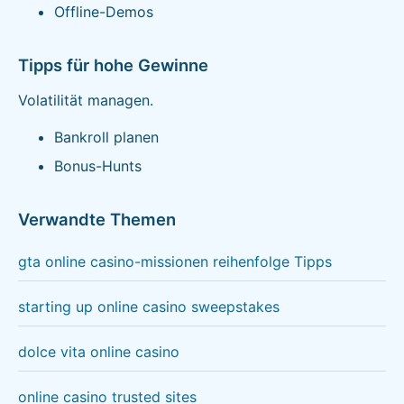
Offline-Demos
Tipps für hohe Gewinne
Volatilität managen.
Bankroll planen
Bonus-Hunts
Verwandte Themen
gta online casino-missionen reihenfolge Tipps
starting up online casino sweepstakes
dolce vita online casino
online casino trusted sites