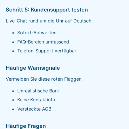
Schritt 5: Kundensupport testen
Live-Chat rund um die Uhr auf Deutsch.
Sofort-Antworten
FAQ-Bereich umfassend
Telefon-Support verfügbar
Häufige Warnsignale
Vermeiden Sie diese roten Flaggen.
Unrealistische Boni
Keine Kontaktinfo
Versteckte AGB
Häufige Fragen