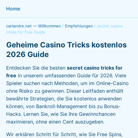
Home
carlandre.net — Willkommen
/
Empfehlungen
/
secret casino
tricks for free Guide
Geheime Casino Tricks kostenlos
2026 Guide
Entdecken Sie die besten
secret casino tricks for
free
in unserem umfassenden Guide für 2026. Viele
Spieler suchen nach Methoden, um im Online-Casino
ohne Risiko zu gewinnen. Dieser Leitfaden enthüllt
bewährte Strategien, die Sie kostenlos anwenden
können, von Bankroll-Management bis zu Bonus-
Hacks. Lernen Sie, wie Sie Ihre Gewinnchancen
maximieren, ohne einen Cent auszugeben.
Wir erklären Schritt für Schritt, wie Sie Free Spins,