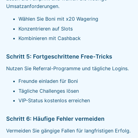
Umsatzanforderungen.
Wählen Sie Boni mit x20 Wagering
Konzentrieren auf Slots
Kombinieren mit Cashback
Schritt 5: Fortgeschrittene Free-Tricks
Nutzen Sie Referral-Programme und tägliche Logins.
Freunde einladen für Boni
Tägliche Challenges lösen
VIP-Status kostenlos erreichen
Schritt 6: Häufige Fehler vermeiden
Vermeiden Sie gängige Fallen für langfristigen Erfolg.