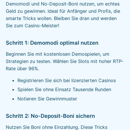
Demomodi und No-Deposit-Boni nutzen, um echtes
Geld zu gewinnen. Ideal für Anfänger und Profis, die
smarte Tricks wollen. Bleiben Sie dran und werden
Sie zum Casino-Meister!
Schritt 1: Demomodi optimal nutzen
Beginnen Sie mit kostenlosen Demospielen, um
Strategien zu testen. Wählen Sie Slots mit hoher RTP-
Rate über 96%.
Registrieren Sie sich bei lizenzierten Casinos
Spielen Sie ohne Einsatz Tausende Runden
Notieren Sie Gewinnmuster
Schritt 2: No-Deposit-Boni sichern
Nutzen Sie Boni ohne Einzahlung. Diese Tricks