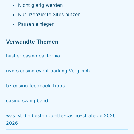
Nicht gierig werden
Nur lizenzierte Sites nutzen
Pausen einlegen
Verwandte Themen
hustler casino california
rivers casino event parking Vergleich
b7 casino feedback Tipps
casino swing band
was ist die beste roulette-casino-strategie 2026
2026