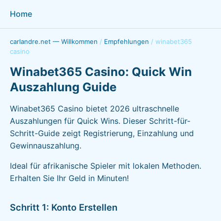
Home
carlandre.net — Willkommen
/
Empfehlungen
/
winabet365
casino
Winabet365 Casino: Quick Win
Auszahlung Guide
Winabet365 Casino bietet 2026 ultraschnelle
Auszahlungen für Quick Wins. Dieser Schritt-für-
Schritt-Guide zeigt Registrierung, Einzahlung und
Gewinnauszahlung.
Ideal für afrikanische Spieler mit lokalen Methoden.
Erhalten Sie Ihr Geld in Minuten!
Schritt 1: Konto Erstellen