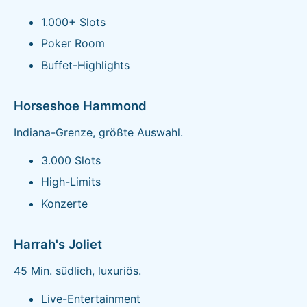
1.000+ Slots
Poker Room
Buffet-Highlights
Horseshoe Hammond
Indiana-Grenze, größte Auswahl.
3.000 Slots
High-Limits
Konzerte
Harrah's Joliet
45 Min. südlich, luxuriös.
Live-Entertainment