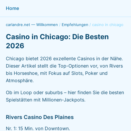
Home
carlandre.net — Willkommen
/
Empfehlungen
/
casino in chicago
Casino in Chicago: Die Besten
2026
Chicago bietet 2026 exzellente Casinos in der Nähe.
Dieser Artikel stellt die Top-Optionen vor, von Rivers
bis Horseshoe, mit Fokus auf Slots, Poker und
Atmosphäre.
Ob im Loop oder suburbs – hier finden Sie die besten
Spielstätten mit Millionen-Jackpots.
Rivers Casino Des Plaines
Nr. 1: 15 Min. von Downtown.