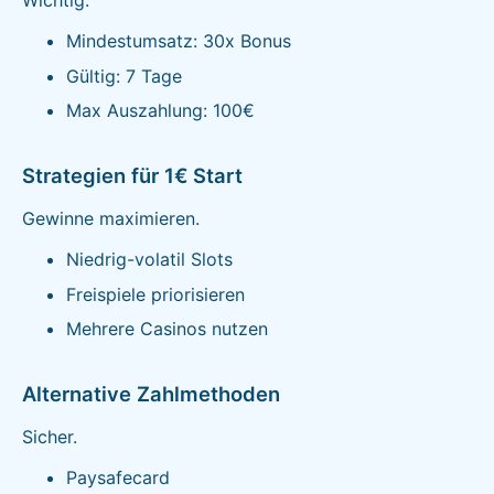
Wichtig.
Mindestumsatz: 30x Bonus
Gültig: 7 Tage
Max Auszahlung: 100€
Strategien für 1€ Start
Gewinne maximieren.
Niedrig-volatil Slots
Freispiele priorisieren
Mehrere Casinos nutzen
Alternative Zahlmethoden
Sicher.
Paysafecard