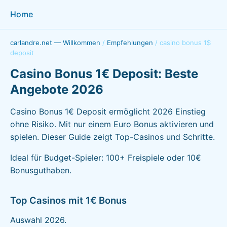
Home
carlandre.net — Willkommen
/
Empfehlungen
/
casino bonus 1$
deposit
Casino Bonus 1€ Deposit: Beste
Angebote 2026
Casino Bonus 1€ Deposit ermöglicht 2026 Einstieg
ohne Risiko. Mit nur einem Euro Bonus aktivieren und
spielen. Dieser Guide zeigt Top-Casinos und Schritte.
Ideal für Budget-Spieler: 100+ Freispiele oder 10€
Bonusguthaben.
Top Casinos mit 1€ Bonus
Auswahl 2026.