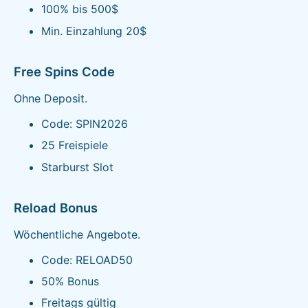
100% bis 500$
Min. Einzahlung 20$
Free Spins Code
Ohne Deposit.
Code: SPIN2026
25 Freispiele
Starburst Slot
Reload Bonus
Wöchentliche Angebote.
Code: RELOAD50
50% Bonus
Freitags gültig