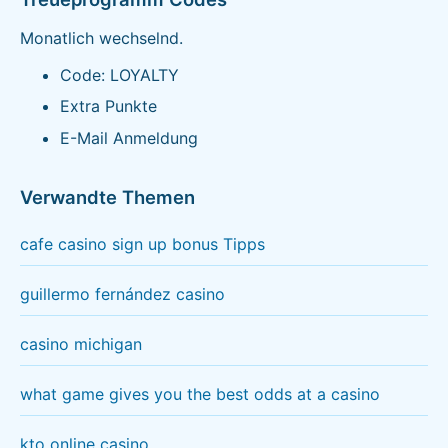
Monatlich wechselnd.
Code: LOYALTY
Extra Punkte
E-Mail Anmeldung
Verwandte Themen
cafe casino sign up bonus Tipps
guillermo fernández casino
casino michigan
what game gives you the best odds at a casino
kto online casino