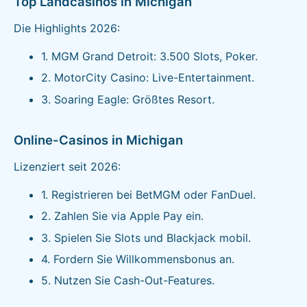
Top Landcasinos in Michigan
Die Highlights 2026:
1. MGM Grand Detroit: 3.500 Slots, Poker.
2. MotorCity Casino: Live-Entertainment.
3. Soaring Eagle: Größtes Resort.
Online-Casinos in Michigan
Lizenziert seit 2026:
1. Registrieren bei BetMGM oder FanDuel.
2. Zahlen Sie via Apple Pay ein.
3. Spielen Sie Slots und Blackjack mobil.
4. Fordern Sie Willkommensbonus an.
5. Nutzen Sie Cash-Out-Features.