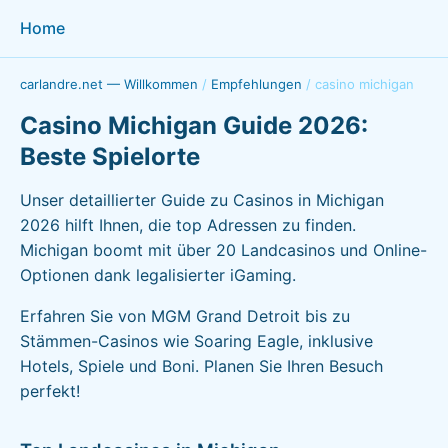
Home
carlandre.net — Willkommen
/
Empfehlungen
/
casino michigan
Casino Michigan Guide 2026:
Beste Spielorte
Unser detaillierter Guide zu Casinos in Michigan
2026 hilft Ihnen, die top Adressen zu finden.
Michigan boomt mit über 20 Landcasinos und Online-
Optionen dank legalisierter iGaming.
Erfahren Sie von MGM Grand Detroit bis zu
Stämmen-Casinos wie Soaring Eagle, inklusive
Hotels, Spiele und Boni. Planen Sie Ihren Besuch
perfekt!