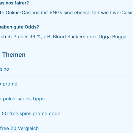
asinos fairer?
te Online-Casinos mit RNGs sind ebenso fair wie Live-Casi
 haben gute Odds?
ach RTP über 96 %, z.B. Blood Suckers oder Ugga Bugga.
e Themen
asino
o promo
o poker series Tipps
c 50 free spins promo code
 free 20 Vergleich