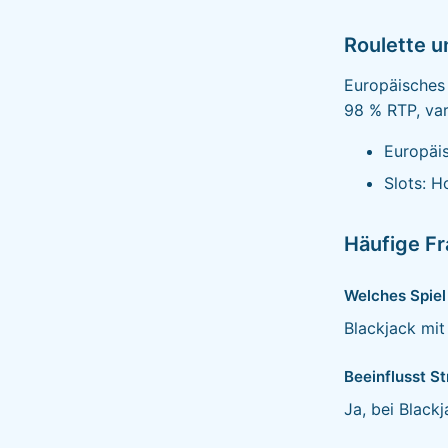
Roulette u
Europäisches 
98 % RTP, vari
Europäis
Slots: H
Häufige F
Welches Spiel
Blackjack mit
Beeinflusst S
Ja, bei Black