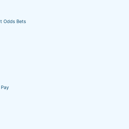
it Odds Bets
l Pay