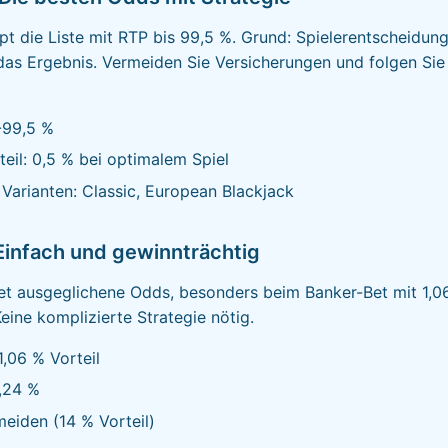
pt die Liste mit RTP bis 99,5 %. Grund: Spielerentscheidun
das Ergebnis. Vermeiden Sie Versicherungen und folgen Sie
-99,5 %
eil: 0,5 % bei optimalem Spiel
 Varianten: Classic, European Blackjack
Einfach und gewinnträchtig
et ausgeglichene Odds, besonders beim Banker-Bet mit 1,0
Keine komplizierte Strategie nötig.
1,06 % Vorteil
1,24 %
meiden (14 % Vorteil)