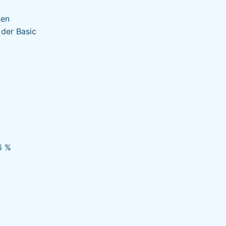
gen
 der Basic
6 %