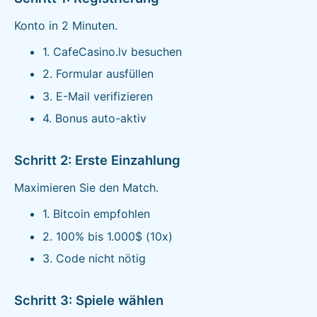
Konto in 2 Minuten.
1. CafeCasino.lv besuchen
2. Formular ausfüllen
3. E-Mail verifizieren
4. Bonus auto-aktiv
Schritt 2: Erste Einzahlung
Maximieren Sie den Match.
1. Bitcoin empfohlen
2. 100% bis 1.000$ (10x)
3. Code nicht nötig
Schritt 3: Spiele wählen