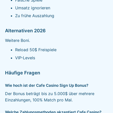
Umsatz ignorieren
Zu frühe Auszahlung
Alternativen 2026
Weitere Boni.
Reload 50$ Freispiele
VIP-Levels
Häufige Fragen
Wie hoch ist der Cafe Casino Sign Up Bonus?
Der Bonus beträgt bis zu 5.000$ über mehrere
Einzahlungen, 100% Match pro Mal.
Welche Zahlungsmethoden akzeptiert Cafe Casino?