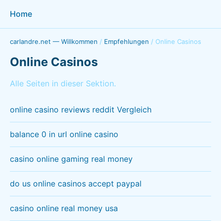
Home
carlandre.net — Willkommen
/
Empfehlungen
/
Online Casinos
Online Casinos
Alle Seiten in dieser Sektion.
online casino reviews reddit Vergleich
balance 0 in url online casino
casino online gaming real money
do us online casinos accept paypal
casino online real money usa