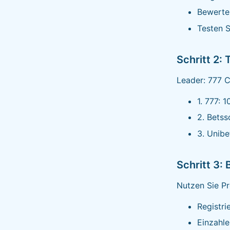
Bewerte
Testen S
Schritt 2:
Leader: 777 C
1. 777: 
2. Betss
3. Unibe
Schritt 3: 
Nutzen Sie Pr
Registri
Einzahle