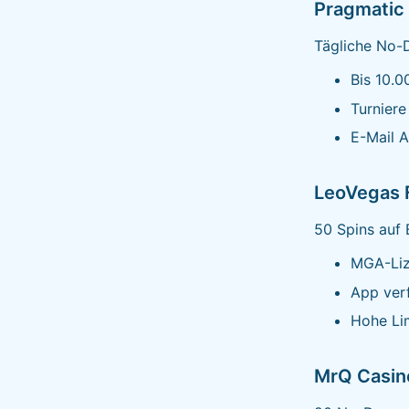
Pragmatic 
Tägliche No-
Bis 10.
Turniere
E-Mail 
LeoVegas 
50 Spins auf
MGA-Li
App ver
Hohe Li
MrQ Casin