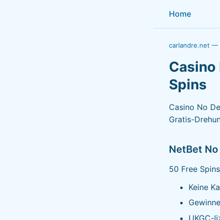
Home
carlandre.net —
Casino 
Spins
Casino No Dep
Gratis-Drehun
NetBet No
50 Free Spins
Keine Ka
Gewinne
UKGC-li