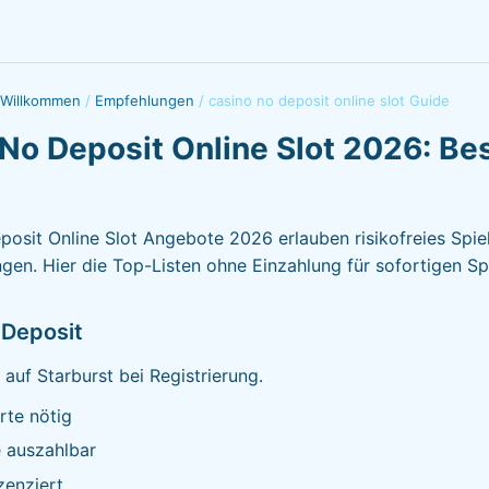
 Willkommen
/
Empfehlungen
/
casino no deposit online slot Guide
No Deposit Online Slot 2026: Be
osit Online Slot Angebote 2026 erlauben risikofreies Spie
gen. Hier die Top-Listen ohne Einzahlung für sofortigen Sp
 Deposit
 auf Starburst bei Registrierung.
rte nötig
 auszahlbar
zenziert