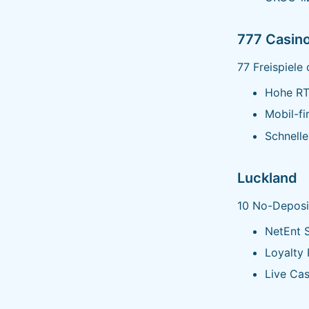
777 Casin
77 Freispiele
Hohe R
Mobil-fi
Schnelle
Luckland
10 No-Deposit
NetEnt S
Loyalty 
Live Ca