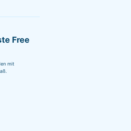
ste Free
len mit
aß.