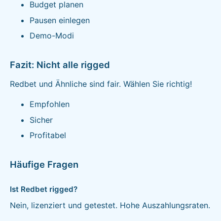
Budget planen
Pausen einlegen
Demo-Modi
Fazit: Nicht alle rigged
Redbet und Ähnliche sind fair. Wählen Sie richtig!
Empfohlen
Sicher
Profitabel
Häufige Fragen
Ist Redbet rigged?
Nein, lizenziert und getestet. Hohe Auszahlungsraten.