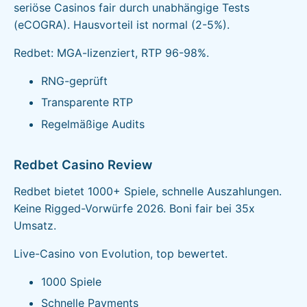
seriöse Casinos fair durch unabhängige Tests
(eCOGRA). Hausvorteil ist normal (2-5%).
Redbet: MGA-lizenziert, RTP 96-98%.
RNG-geprüft
Transparente RTP
Regelmäßige Audits
Redbet Casino Review
Redbet bietet 1000+ Spiele, schnelle Auszahlungen.
Keine Rigged-Vorwürfe 2026. Boni fair bei 35x
Umsatz.
Live-Casino von Evolution, top bewertet.
1000 Spiele
Schnelle Payments