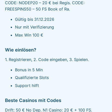
CODE: NODEP20 – 20 € bei Regis. CODE:
FREESPINS50 – 50 FS Book of Ra.
Gültig bis 31.12.2026
Nur mit Verifizierung
Max Win 100 €
Wie einlösen?
1. Registrieren, 2. Code eingeben, 3. Spielen.
Bonus in 5 Min
Qualifizierte Slots
Support hilft
Beste Casinos mit Codes
Drift: 50 € No Dep. N1 Casino: 20 € + 100 FS.