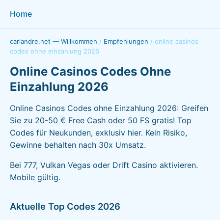
Home
carlandre.net — Willkommen
/
Empfehlungen
/
online casinos
codes ohne einzahlung 2026
Online Casinos Codes Ohne
Einzahlung 2026
Online Casinos Codes ohne Einzahlung 2026: Greifen
Sie zu 20-50 € Free Cash oder 50 FS gratis! Top
Codes für Neukunden, exklusiv hier. Kein Risiko,
Gewinne behalten nach 30x Umsatz.
Bei 777, Vulkan Vegas oder Drift Casino aktivieren.
Mobile gültig.
Aktuelle Top Codes 2026